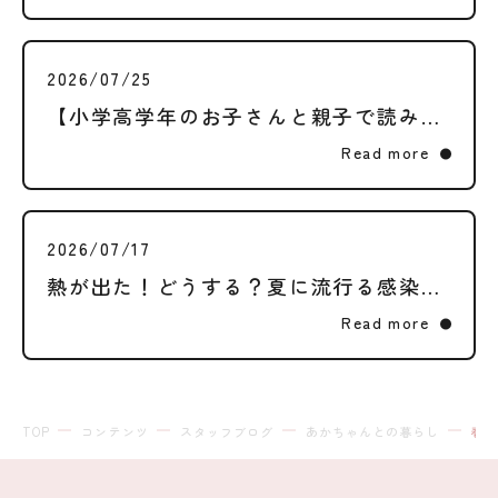
2026/07/25
【小学高学年のお子さんと親子で読みたい】二次性徴ってなに？体の変化と、大切な権利のはなし
Read more
2026/07/17
熱が出た！どうする？夏に流行る感染症の見分け方と受診の目安
Read more
TOP
コンテンツ
スタッフブログ
あかちゃんとの暮らし
春に