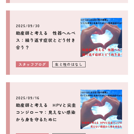
2025/09/30
助産師と考える 性器ヘルペ
ス：繰り返す症状とどう付き
合う？
スタッフブログ
生と性のはなし
2025/09/16
助産師と考える HPVと尖圭
コンジローマ：見えない感染
から身を守るために