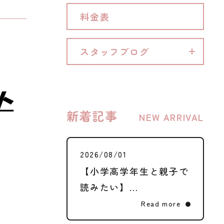
料金表
料金表
キャンペーン
お知らせ
スタッフブログ
コンテンツ
アクセス
料金表
お問い合わせ
スタッフブログ
新着記事
NEW ARRIVAL
2026/08/01
【小学高学年生と親子で
読みたい】…
Read more