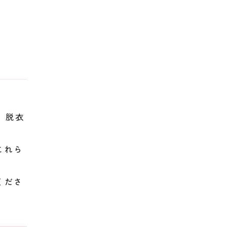
、脱衣
これら
くださ