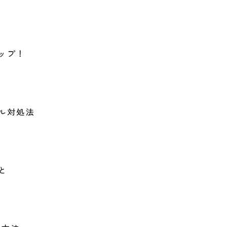
ップ！
ル対処法
と